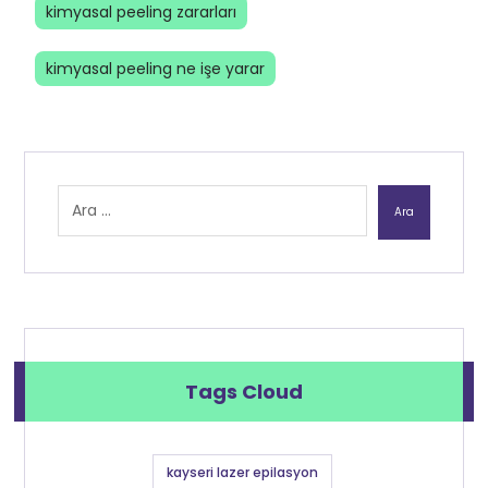
kimyasal peeling zararları
kimyasal peeling ne işe yarar
Ara
Tags Cloud
kayseri lazer epilasyon